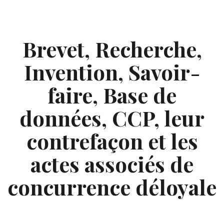
Skip
to
content
Brevet, Recherche,
Invention, Savoir-
faire, Base de
données, CCP, leur
contrefaçon et les
actes associés de
concurrence déloyale