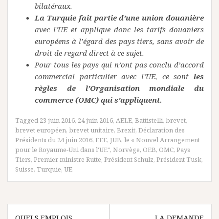
bilatéraux.
La Turquie fait partie d’une union douanière
avec l’UE et applique donc les tarifs douaniers
européens à l’égard des pays tiers, sans avoir de
droit de regard direct à ce sujet.
Pour tous les pays qui n’ont pas conclu d’accord
commercial particulier avec l’UE, ce sont
les
règles de l’Organisation mondiale du
commerce (OMC) qui s’appliquent.
Tagged
23 juin 2016
,
24 juin 2016
,
AELE
,
Battistelli
,
brevet
,
brevet européen
,
brevet unitaire
,
Brexit
,
Déclaration des
Présidents du 24 juin 2016
,
EEE
,
JUB
,
le « Nouvel Arrangement
pour le Royaume-Uni dans l'UE"
,
Norvège
,
OEB
,
OMC
,
Pays
Tiers
,
Premier ministre Rutte
,
Président Schulz
,
Président Tusk
,
Suisse
,
Turquie
,
UE
Navigation
QUELS EMPLOIS
LA DEMANDE