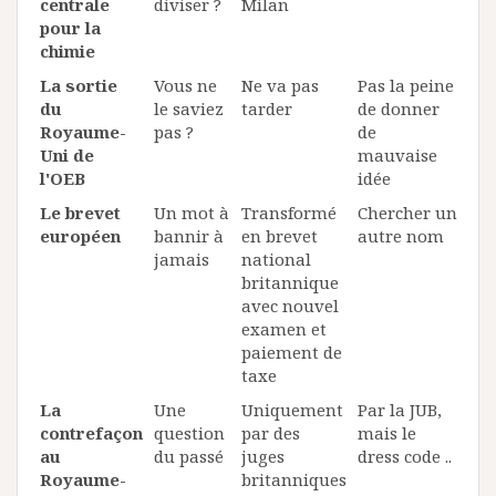
centrale
diviser ?
Milan
pour la
chimie
La sortie
Vous ne
Ne va pas
Pas la peine
du
le saviez
tarder
de donner
Royaume-
pas ?
de
Uni de
mauvaise
l'OEB
idée
Le brevet
Un mot à
Transformé
Chercher un
européen
bannir à
en brevet
autre nom
jamais
national
britannique
avec nouvel
examen et
paiement de
taxe
La
Une
Uniquement
Par la JUB,
contrefaçon
question
par des
mais le
au
du passé
juges
dress code ..
Royaume-
britanniques