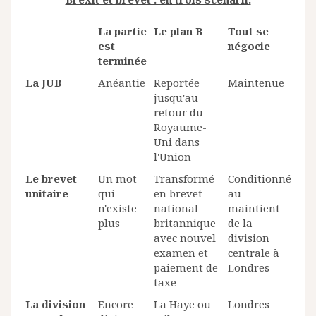
La partie
Le plan B
Tout se
est
négocie
terminée
La JUB
Anéantie
Reportée
Maintenue
jusqu'au
retour du
Royaume-
Uni dans
l'Union
Le brevet
Un mot
Transformé
Conditionné
unitaire
qui
en brevet
au
n'existe
national
maintient
plus
britannique
de la
avec nouvel
division
examen et
centrale à
paiement de
Londres
taxe
La division
Encore
La Haye ou
Londres