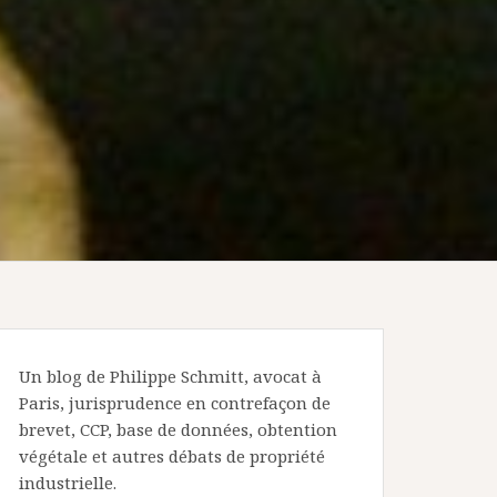
Un blog de Philippe Schmitt, avocat à
Paris, jurisprudence en contrefaçon de
brevet, CCP, base de données, obtention
végétale et autres débats de propriété
industrielle.