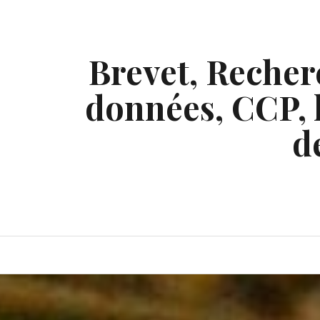
Skip
to
content
Brevet, Recherc
données, CCP, l
d