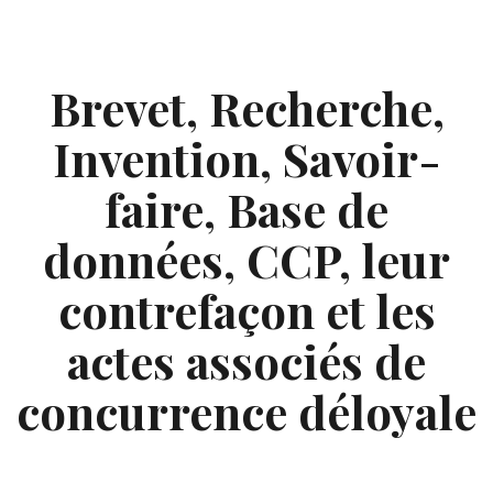
Skip
to
content
Brevet, Recherche,
Invention, Savoir-
faire, Base de
données, CCP, leur
contrefaçon et les
actes associés de
concurrence déloyale