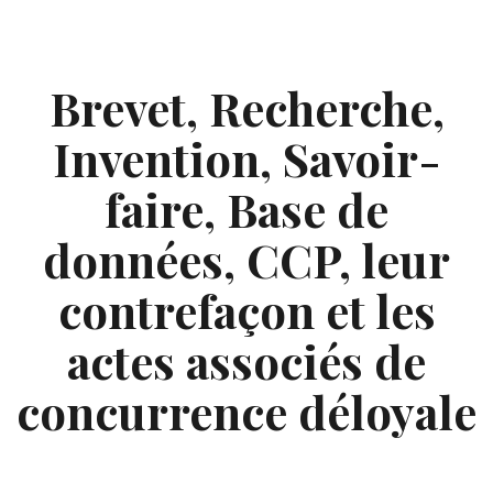
Skip
to
content
Brevet, Recherche,
Invention, Savoir-
faire, Base de
données, CCP, leur
contrefaçon et les
actes associés de
concurrence déloyale