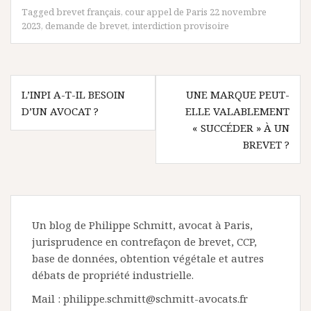
Tagged
brevet français
,
cour appel de Paris 22 novembre
2023
,
demande de brevet
,
interdiction provisoire
Navigation
L’INPI A-T-IL BESOIN
UNE MARQUE PEUT-
de
D’UN AVOCAT ?
ELLE VALABLEMENT
l’article
« SUCCÉDER » À UN
BREVET ?
Un blog de Philippe Schmitt, avocat à Paris,
jurisprudence en contrefaçon de brevet, CCP,
base de données, obtention végétale et autres
débats de propriété industrielle.
Mail : philippe.schmitt@schmitt-avocats.fr