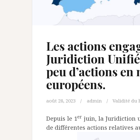
Les actions engag
Juridiction Unifi
peu d’actions en 
européens.
août 28, 2023
admin
Validité du 
er
Depuis le 1
juin, la Juridiction 
de différentes actions relatives 