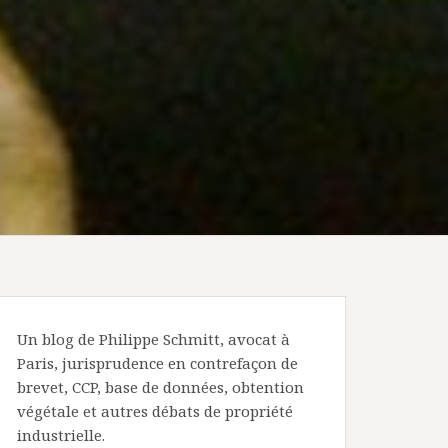
Un blog de Philippe Schmitt, avocat à
Paris, jurisprudence en contrefaçon de
brevet, CCP, base de données, obtention
végétale et autres débats de propriété
industrielle.