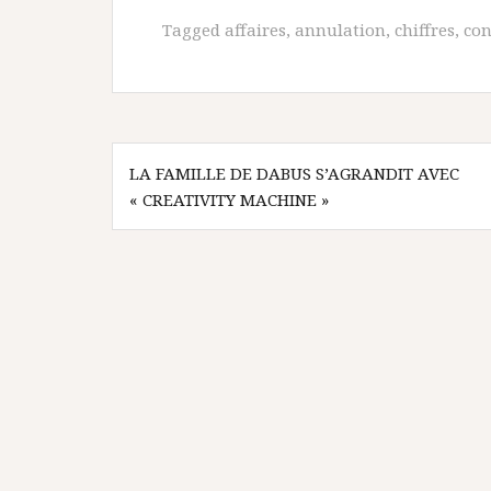
Tagged
affaires
,
annulation
,
chiffres
,
con
Navigation
LA FAMILLE DE DABUS S’AGRANDIT AVEC
de
« CREATIVITY MACHINE »
l’article