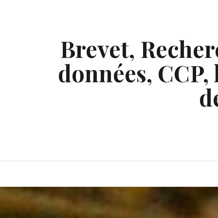
Skip
to
content
Brevet, Recherc
données, CCP, l
d