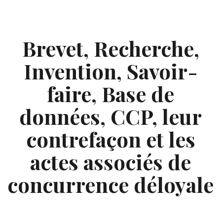
Skip
to
content
Brevet, Recherche,
Invention, Savoir-
faire, Base de
données, CCP, leur
contrefaçon et les
actes associés de
concurrence déloyale