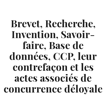
Skip
to
content
Brevet, Recherche,
Invention, Savoir-
faire, Base de
données, CCP, leur
contrefaçon et les
actes associés de
concurrence déloyale