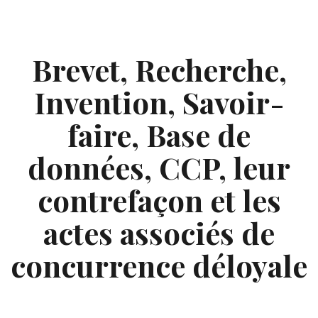
Skip
to
content
Brevet, Recherche,
Invention, Savoir-
faire, Base de
données, CCP, leur
contrefaçon et les
actes associés de
concurrence déloyale