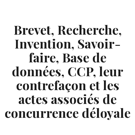
Skip
to
content
Brevet, Recherche,
Invention, Savoir-
faire, Base de
données, CCP, leur
contrefaçon et les
actes associés de
concurrence déloyale