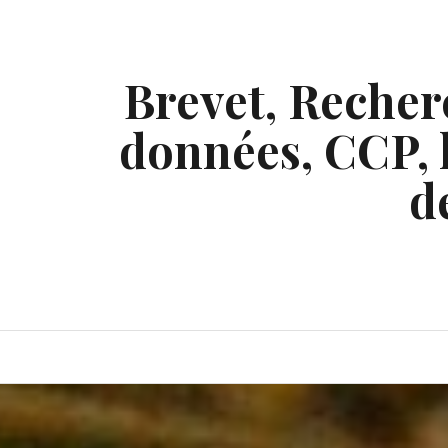
Skip
to
content
Brevet, Recherc
données, CCP, l
d