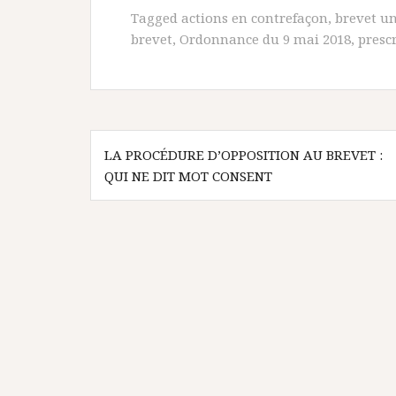
Tagged
actions en contrefaçon
,
brevet un
brevet
,
Ordonnance du 9 mai 2018
,
presc
Navigation
LA PROCÉDURE D’OPPOSITION AU BREVET :
de
QUI NE DIT MOT CONSENT
l’article