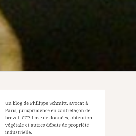
Un blog de Philippe Schmitt, avocat à
Paris, jurisprudence en contrefaçon de
brevet, CCP, base de données, obtention
végétale et autres débats de propriété
industrielle.