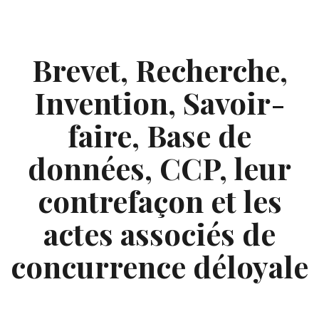
Skip
to
content
Brevet, Recherche,
Invention, Savoir-
faire, Base de
données, CCP, leur
contrefaçon et les
actes associés de
concurrence déloyale