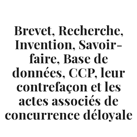
Skip
to
content
Brevet, Recherche,
Invention, Savoir-
faire, Base de
données, CCP, leur
contrefaçon et les
actes associés de
concurrence déloyale