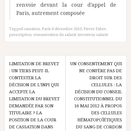
renvoie devant la cour d’appel de
Paris, autrement composée
Tagged
cassation
,
Paris 8 décembre 2010
,
Pierre Fabre
,
prescription
,
rémunération du salarié inventeur
,
salarié
Navigation
LIMITATION DE BREVET
UN CONSENTEMENT QUI
de
: UN TIERS PEUT-IL
NE CONFÈRE PAS DE
l’article
CONTESTER LA
DROIT SUR DES
DÉCISION DE L’INPI QUI
CELLULES : LA
ACCEPTE LA
DÉCISION DU CONSEIL
LIMITATION DU BREVET
CONSTITUTIONNEL DU
DEMANDÉE PAR SON
16 MAI 2012 À PROPOS
TITULAIRE ? LA
DES CELLULES
POSITION DE LA COUR
HÉMATOPOÏÉTIQUES
DE CASSATION DANS
DU SANG DE CORDON