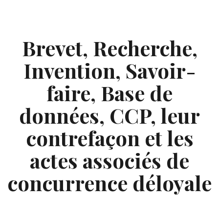
Skip
to
content
Brevet, Recherche,
Invention, Savoir-
faire, Base de
données, CCP, leur
contrefaçon et les
actes associés de
concurrence déloyale