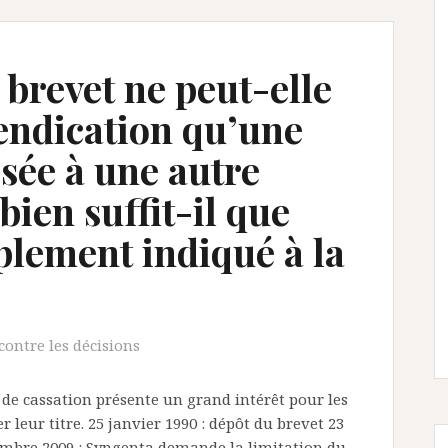
 brevet ne peut-elle
vendication qu’une
isée à une autre
bien suffit-il que
mplement indiqué à la
contre les décisions
 de cassation présente un grand intérêt pour les
r leur titre. 25 janvier 1990 : dépôt du brevet 23
tembre 2009 : Syngenta demande la limitation du