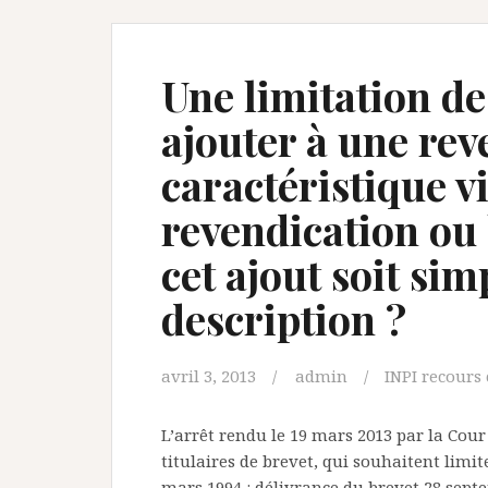
Une limitation de
ajouter à une re
caractéristique v
revendication ou 
cet ajout soit si
description ?
avril 3, 2013
admin
INPI recours 
L’arrêt rendu le 19 mars 2013 par la Cour
titulaires de brevet, qui souhaitent limite
mars 1994 : délivrance du brevet 28 sep