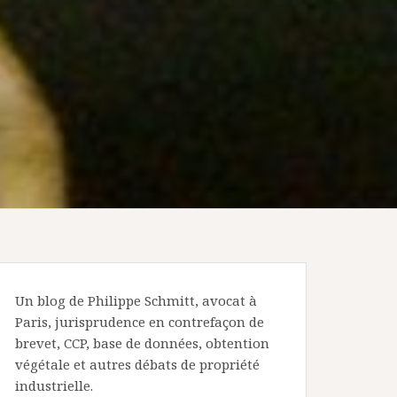
Un blog de Philippe Schmitt, avocat à
Paris, jurisprudence en contrefaçon de
brevet, CCP, base de données, obtention
végétale et autres débats de propriété
industrielle.