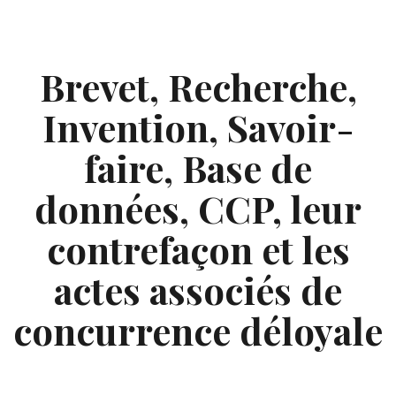
Skip
to
content
Brevet, Recherche,
Invention, Savoir-
faire, Base de
données, CCP, leur
contrefaçon et les
actes associés de
concurrence déloyale