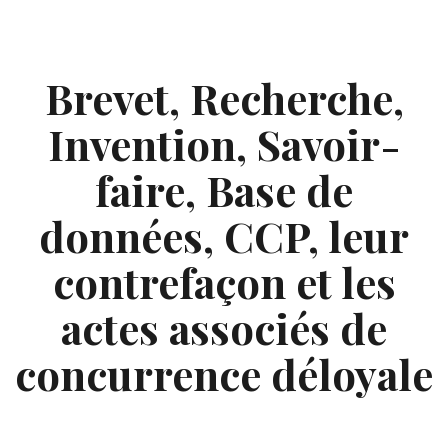
Skip
to
content
Brevet, Recherche,
Invention, Savoir-
faire, Base de
données, CCP, leur
contrefaçon et les
actes associés de
concurrence déloyale