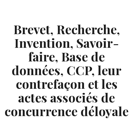
Skip
to
content
Brevet, Recherche,
Invention, Savoir-
faire, Base de
données, CCP, leur
contrefaçon et les
actes associés de
concurrence déloyale