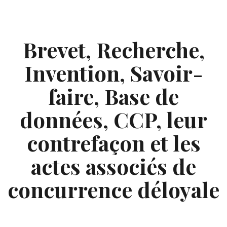
Skip
to
content
Brevet, Recherche,
Invention, Savoir-
faire, Base de
données, CCP, leur
contrefaçon et les
actes associés de
concurrence déloyale