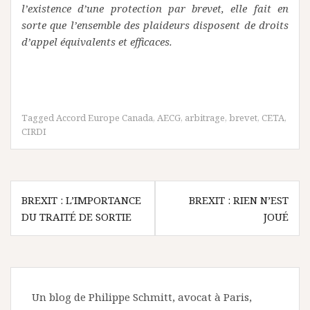
l’existence d’une protection par brevet, elle fait en
sorte que l’ensemble des plaideurs disposent de droits
d’appel équivalents et efficaces.
Tagged
Accord Europe Canada
,
AECG
,
arbitrage
,
brevet
,
CETA
,
CIRDI
Navigation
BREXIT : L’IMPORTANCE
BREXIT : RIEN N’EST
de
DU TRAITÉ DE SORTIE
JOUÉ
l’article
Un blog de Philippe Schmitt, avocat à Paris,