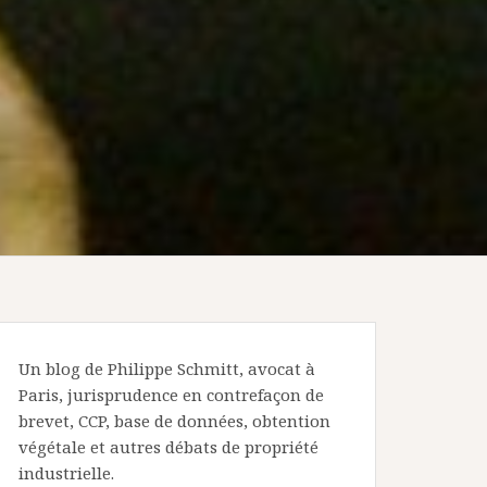
Un blog de Philippe Schmitt, avocat à
Paris, jurisprudence en contrefaçon de
brevet, CCP, base de données, obtention
végétale et autres débats de propriété
industrielle.