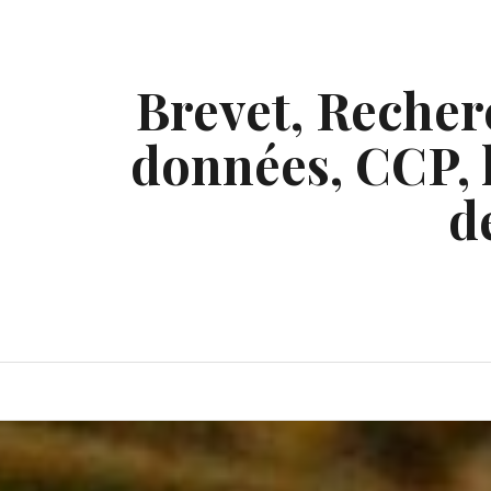
Skip
to
content
Brevet, Recherc
données, CCP, l
d