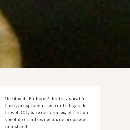
Un blog de Philippe Schmitt, avocat à
Paris, jurisprudence en contrefaçon de
brevet, CCP, base de données, obtention
végétale et autres débats de propriété
industrielle.