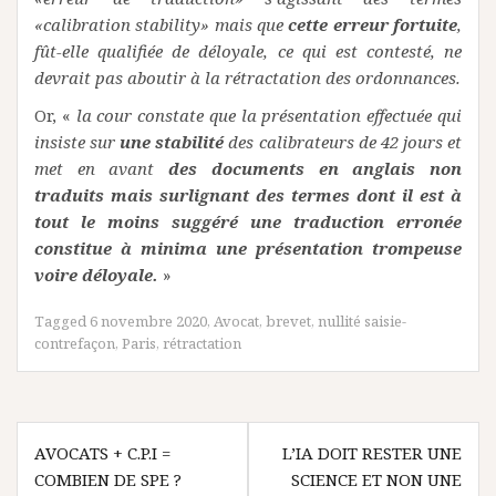
«calibration stability» mais que
cette erreur fortuite
,
fût-elle qualifiée de déloyale, ce qui est contesté, ne
devrait pas aboutir à la rétractation des ordonnances.
Or, «
la cour constate que la présentation effectuée qui
insiste sur
une stabilité
des calibrateurs de 42 jours et
met en avant
des documents en anglais non
traduits mais surlignant des termes dont il est à
tout le moins suggéré une traduction erronée
constitue à minima une présentation trompeuse
voire déloyale.
»
Tagged
6 novembre 2020
,
Avocat
,
brevet
,
nullité saisie-
contrefaçon
,
Paris
,
rétractation
Navigation
AVOCATS + C.P.I =
L’IA DOIT RESTER UNE
de
COMBIEN DE SPE ?
SCIENCE ET NON UNE