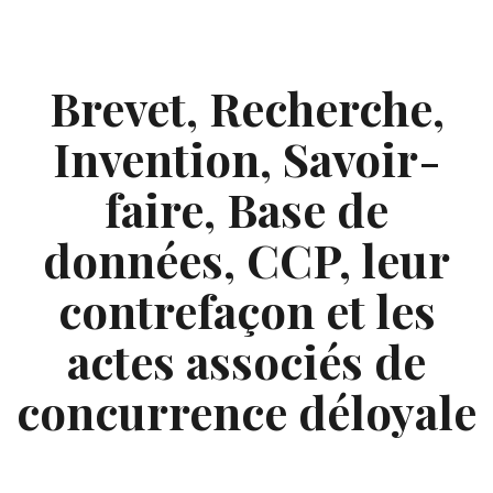
Skip
to
content
Brevet, Recherche,
Invention, Savoir-
faire, Base de
données, CCP, leur
contrefaçon et les
actes associés de
concurrence déloyale