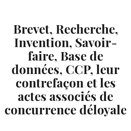
Skip
to
content
Brevet, Recherche,
Invention, Savoir-
faire, Base de
données, CCP, leur
contrefaçon et les
actes associés de
concurrence déloyale