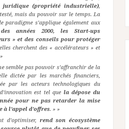
 juridique (propriété industrielle)
,
ntesté, mais du
pouvoir sur le temps. La
de paradigme s’applique également
aux
des années 2000, les Start-ups
teurs
» et des conseils pour protéger
elles cherchent
des « accélérateurs » et
 »
 ne semble pas pouvoir s’affranchir de la
elle dictée par les marchés financiers,
sée par les acteurs
technologiques du
d’innovation est tel que
la dépose du
onnée pour ne pas retarder la mise
 à l’appel d’offres
. » »
nt d’optimiser,
rend son écosystème
-source plutôt que de peaufiner ses