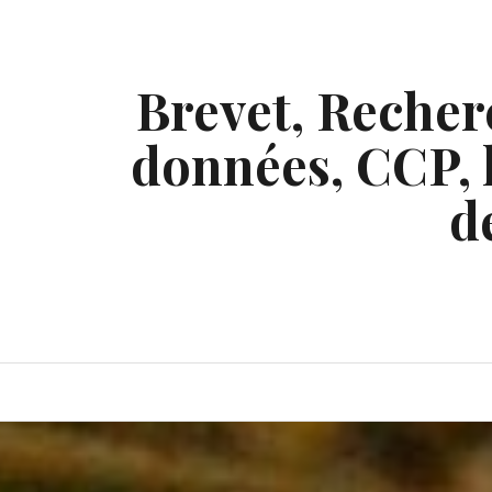
Skip
to
content
Brevet, Recherc
données, CCP, l
d