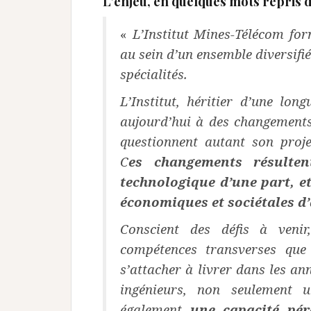
L’enjeu, en quelques mots repris d
«
L’Institut Mines-Télécom fo
au sein d’un ensemble
diversifi
spécialités.
L’Institut, héritier d’une long
aujourd’hui à des
changements
questionnent autant son pro
C
es changements résulte
technologique d’une part, e
économiques
et sociétales d
Conscient des défis à venir,
compétences transverses
que
s’attacher à livrer dans les an
ingénieurs, non seulement 
également
une capacité pé