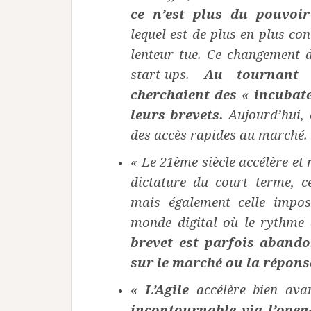
ce n’est plus du
pouvoir
lequel est de plus en plus co
lenteur tue. Ce changement 
start-ups.
Au tournant 
cherchaient des « incuba
leurs brevets.
Aujourd’hui, 
des accès rapides au marché.
« Le 21ème siècle accélère et
dictature du court terme,
c
mais également celle impo
monde digital où le rythme 
brevet est parfois aband
sur le marché ou la réponse
« L’Agile
accélère bien ava
incontournable via l’open