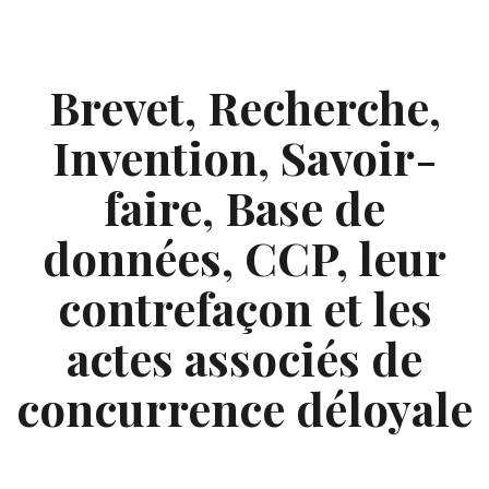
Skip
to
content
Brevet, Recherche,
Invention, Savoir-
faire, Base de
données, CCP, leur
contrefaçon et les
actes associés de
concurrence déloyale