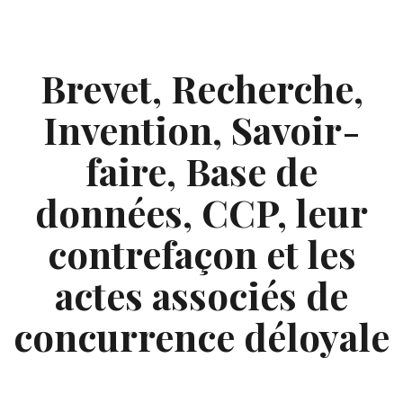
Skip
to
content
Brevet, Recherche,
Invention, Savoir-
faire, Base de
données, CCP, leur
contrefaçon et les
actes associés de
concurrence déloyale