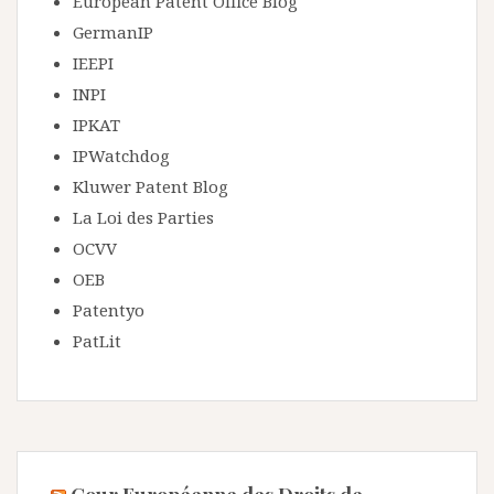
European Patent Office Blog
GermanIP
IEEPI
INPI
IPKAT
IPWatchdog
Kluwer Patent Blog
La Loi des Parties
OCVV
OEB
Patentyo
PatLit