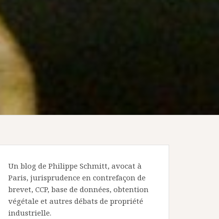
Un blog de Philippe Schmitt, avocat à
Paris, jurisprudence en contrefaçon de
brevet, CCP, base de données, obtention
végétale et autres débats de propriété
industrielle.