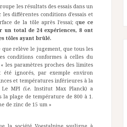
oupe les résultats des essais dans un
 les différentes conditions d’essais et
face de la tôle après l’essai; q
ue ce
r un total de 24 expériences, 8 ont
es tôles ayant brûlé.
 que relève le jugement, que tous les
des conditions conformes à celles du
 « les paramètres proches des limites
t été ignorés, par exemple environ
inces et températures inférieures à la
n. Le MPI
(i.e.
Institut Max Planck) a
s la plage de température de 800 à 1.
he de zinc de 15 um »
ue la société Voestalpine souligne à