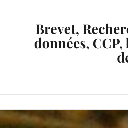
Skip
to
content
Brevet, Recherc
données, CCP, l
d