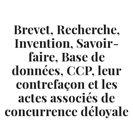
Skip
to
content
Brevet, Recherche,
Invention, Savoir-
faire, Base de
données, CCP, leur
contrefaçon et les
actes associés de
concurrence déloyale