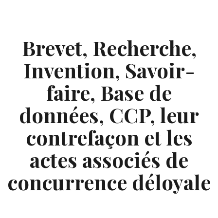
Skip
to
content
Brevet, Recherche,
Invention, Savoir-
faire, Base de
données, CCP, leur
contrefaçon et les
actes associés de
concurrence déloyale