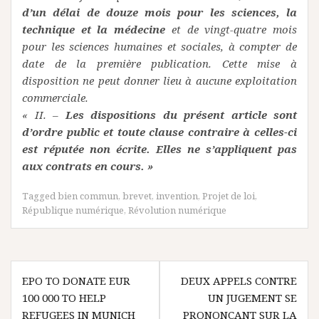
d’un délai de douze mois pour les sciences, la
technique et la médecine
et de vingt-quatre mois
pour les sciences humaines et sociales, à compter de
date de la première publication. Cette mise à
disposition ne peut donner lieu à aucune exploitation
commerciale.
« II. –
Les dispositions du présent article sont
d’ordre public et toute clause contraire à celles-ci
est réputée non écrite. Elles ne s’appliquent pas
aux contrats en cours. »
Tagged
bien commun
,
brevet
,
invention
,
Projet de loi
,
République numérique
,
Révolution numérique
Navigation
EPO TO DONATE EUR
DEUX APPELS CONTRE
de
100 000 TO HELP
UN JUGEMENT SE
l’article
REFUGEES IN MUNICH
PRONONÇANT SUR LA