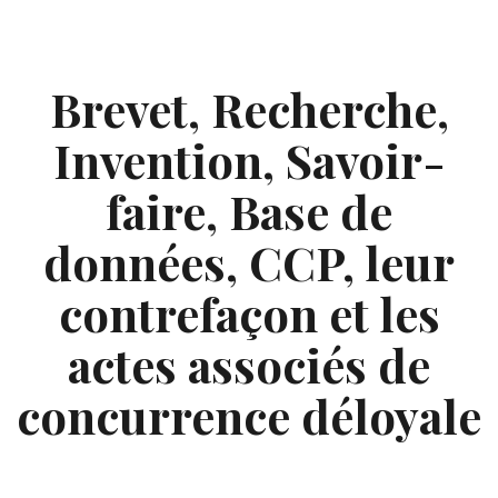
Skip
to
content
Brevet, Recherche,
Invention, Savoir-
faire, Base de
données, CCP, leur
contrefaçon et les
actes associés de
concurrence déloyale