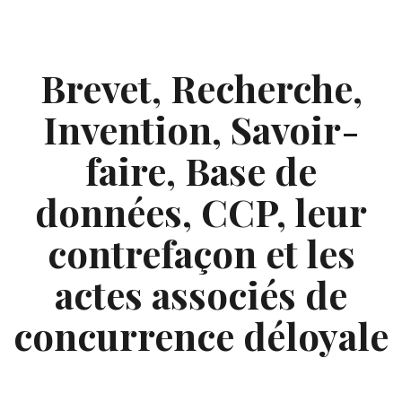
Skip
to
content
Brevet, Recherche,
Invention, Savoir-
faire, Base de
données, CCP, leur
contrefaçon et les
actes associés de
concurrence déloyale