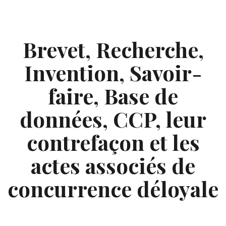
Skip
to
content
Brevet, Recherche,
Invention, Savoir-
faire, Base de
données, CCP, leur
contrefaçon et les
actes associés de
concurrence déloyale