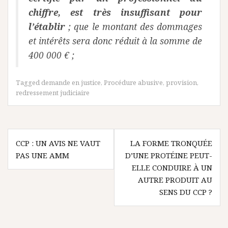
chiffre, est très insuffisant pour
l’établir
; que le montant des dommages
et intérêts sera donc réduit à la somme de
400 000 € ;
Tagged
demande en justice
,
Procédure abusive
,
provision
,
redressement judiciaire
Navigation
CCP : UN AVIS NE VAUT
LA FORME TRONQUÉE
de
PAS UNE AMM
D’UNE PROTÉINE PEUT-
l’article
ELLE CONDUIRE À UN
AUTRE PRODUIT AU
SENS DU CCP ?