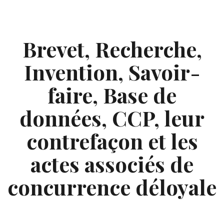
Skip
to
content
Brevet, Recherche,
Invention, Savoir-
faire, Base de
données, CCP, leur
contrefaçon et les
actes associés de
concurrence déloyale