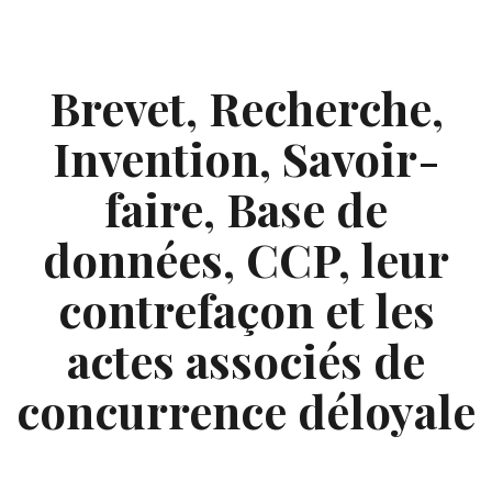
Skip
to
content
Brevet, Recherche,
Invention, Savoir-
faire, Base de
données, CCP, leur
contrefaçon et les
actes associés de
concurrence déloyale