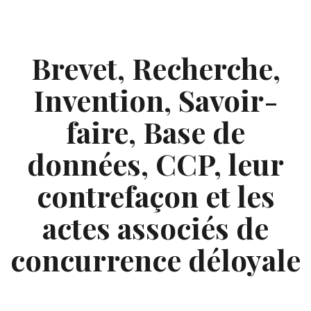
Skip
to
content
Brevet, Recherche,
Invention, Savoir-
faire, Base de
données, CCP, leur
contrefaçon et les
actes associés de
concurrence déloyale