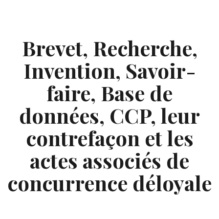
Skip
to
content
Brevet, Recherche,
Invention, Savoir-
faire, Base de
données, CCP, leur
contrefaçon et les
actes associés de
concurrence déloyale