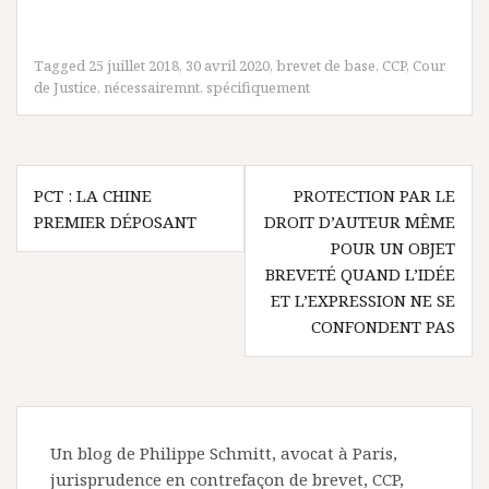
Tagged
25 juillet 2018
,
30 avril 2020
,
brevet de base
,
CCP
,
Cour
de Justice
,
nécessairemnt
,
spécifiquement
Navigation
PCT : LA CHINE
PROTECTION PAR LE
de
PREMIER DÉPOSANT
DROIT D’AUTEUR MÊME
l’article
POUR UN OBJET
BREVETÉ QUAND L’IDÉE
ET L’EXPRESSION NE SE
CONFONDENT PAS
Un blog de Philippe Schmitt, avocat à Paris,
jurisprudence en contrefaçon de brevet, CCP,