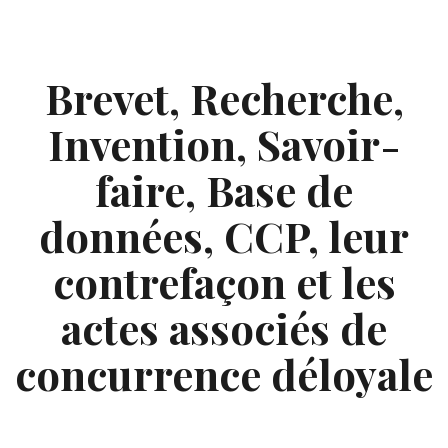
Skip
to
content
Brevet, Recherche,
Invention, Savoir-
faire, Base de
données, CCP, leur
contrefaçon et les
actes associés de
concurrence déloyale