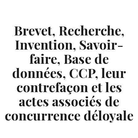
Skip
to
content
Brevet, Recherche,
Invention, Savoir-
faire, Base de
données, CCP, leur
contrefaçon et les
actes associés de
concurrence déloyale