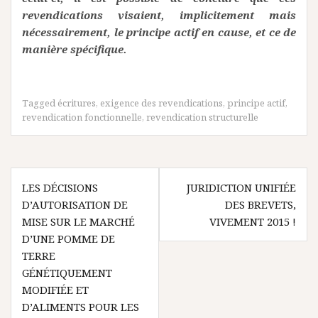
revendications visaient, implicitement mais
nécessairement, le principe actif en cause, et ce de
manière spécifique.
Tagged
écritures
,
exigence des revendications
,
principe actif
,
revendication fonctionnelle
,
revendication structurelle
Navigation
LES DÉCISIONS
JURIDICTION UNIFIÉE
de
D’AUTORISATION DE
DES BREVETS,
l’article
MISE SUR LE MARCHÉ
VIVEMENT 2015 !
D’UNE POMME DE
TERRE
GÉNÉTIQUEMENT
MODIFIÉE ET
D’ALIMENTS POUR LES