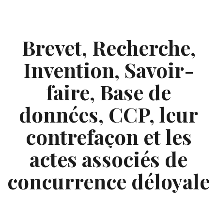
Skip
to
content
Brevet, Recherche,
Invention, Savoir-
faire, Base de
données, CCP, leur
contrefaçon et les
actes associés de
concurrence déloyale