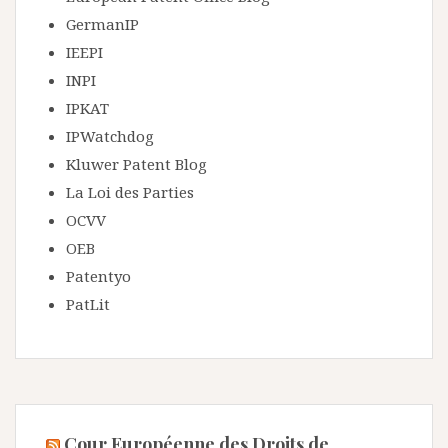
GermanIP
IEEPI
INPI
IPKAT
IPWatchdog
Kluwer Patent Blog
La Loi des Parties
OCVV
OEB
Patentyo
PatLit
Cour Européenne des Droits de