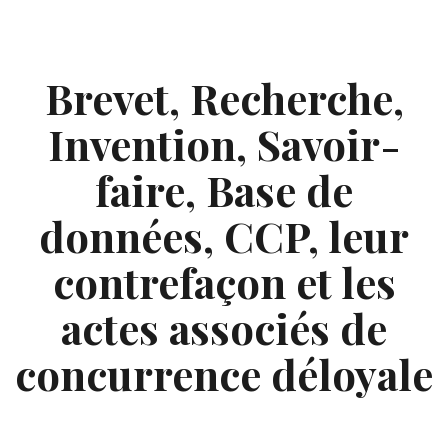
Skip
to
content
Brevet, Recherche,
Invention, Savoir-
faire, Base de
données, CCP, leur
contrefaçon et les
actes associés de
concurrence déloyale