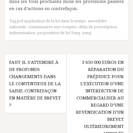
dans les tous prochains mois les provisions passées
en cas d’actions en contrefaçon.
Tagged
application de la loi dans le temps
,
assemblée
nationale
,
commissaires aux comptes
,
délia de prescription
,
indemnisation
,
proposition de loi Yung
,
yung
Navigation
FAUT-IL S’ATTENDRE À
3 650 000 EUROS EN
de
DE PROFONDS
RÉPARATION DU
l’article
CHANGEMENTS DANS
PRÉJUDICE POUR
LE CONTENTIEUX DE LA
L’EXÉCUTION D’UNE
SAISIE-CONTREFAÇON
INTERDICTION DE
EN MATIÈRE DE BREVET
COMMERCIALISER AU
?
REGARD D’UNE
REVENDICATION D’UN
BREVET
ULTÉRIEUREMENT