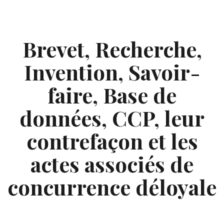
Skip
to
content
Brevet, Recherche,
Invention, Savoir-
faire, Base de
données, CCP, leur
contrefaçon et les
actes associés de
concurrence déloyale