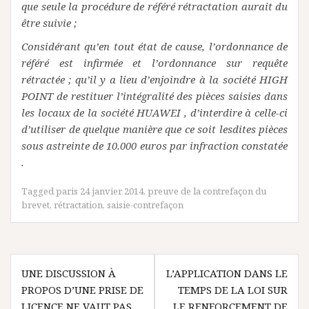
que seule la procédure de référé rétractation aurait du
être suivie ;
Considérant qu’en tout état de cause, l’ordonnance de
référé est infirmée et l’ordonnance sur requête
rétractée ; qu’il y a lieu d’enjoindre à la société HIGH
POINT de restituer l’intégralité des pièces saisies dans
les locaux de la société HUAWEI , d’interdire à celle-ci
d’utiliser de quelque manière que ce soit lesdites pièces
sous astreinte de 10.000 euros par infraction constatée
.
Tagged
paris 24 janvier 2014
,
preuve de la contrefaçon du
brevet
,
rétractation
,
saisie-contrefaçon
Navigation
UNE DISCUSSION À
L’APPLICATION DANS LE
de
PROPOS D’UNE PRISE DE
TEMPS DE LA LOI SUR
LICENCE NE VAUT PAS
LE RENFORCEMENT DE