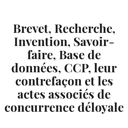
Skip
to
content
Brevet, Recherche,
Invention, Savoir-
faire, Base de
données, CCP, leur
contrefaçon et les
actes associés de
concurrence déloyale