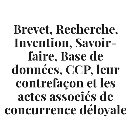
Skip
to
content
Brevet, Recherche,
Invention, Savoir-
faire, Base de
données, CCP, leur
contrefaçon et les
actes associés de
concurrence déloyale