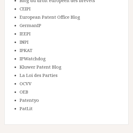
Blog du droit européen des brevets
CEIPI
European Patent Office Blog
GermanIP
IEEPI
INPI
IPKAT
IPWatchdog
Kluwer Patent Blog
La Loi des Parties
OCVV
OEB
Patentyo
PatLit