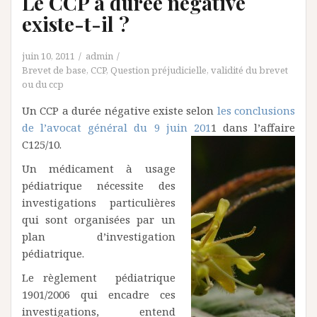
Le CCP a durée négative
existe-t-il ?
juin 10, 2011
admin
Brevet de base
,
CCP
,
Question préjudicielle
,
validité du brevet
ou du ccp
Un CCP a durée négative existe selon
les conclusions
de l’avocat général du 9 juin 201
1 dans l’affaire
C125/10.
Un médicament à usage
pédiatrique nécessite des
investigations particulières
qui sont organisées par un
plan d’investigation
pédiatrique.
Le règlement pédiatrique
1901/2006 qui encadre ces
investigations, entend