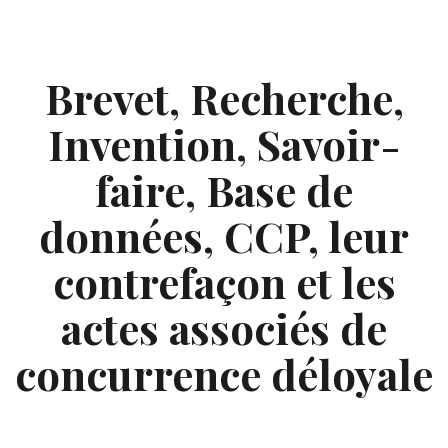
Skip
to
content
Brevet, Recherche,
Invention, Savoir-
faire, Base de
données, CCP, leur
contrefaçon et les
actes associés de
concurrence déloyale