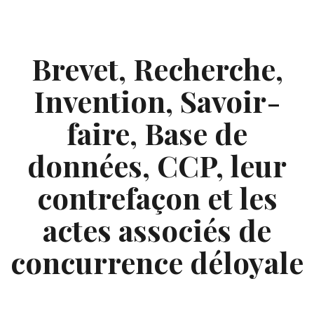
Skip
to
content
Brevet, Recherche,
Invention, Savoir-
faire, Base de
données, CCP, leur
contrefaçon et les
actes associés de
concurrence déloyale