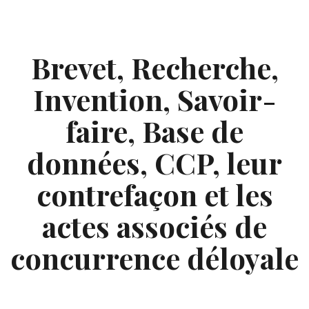
Skip
to
content
Brevet, Recherche,
Invention, Savoir-
faire, Base de
données, CCP, leur
contrefaçon et les
actes associés de
concurrence déloyale