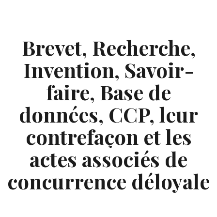
Skip
to
content
Brevet, Recherche,
Invention, Savoir-
faire, Base de
données, CCP, leur
contrefaçon et les
actes associés de
concurrence déloyale