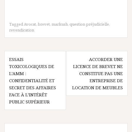
Tagged
Avocat
,
brevet
,
markush
,
question préjudicielle
,
revendication
Navigation
ESSAIS
ACCORDER UNE
de
TOXICOLOGIQUES DE
LICENCE DE BREVET NE
l’article
L’AMM :
CONSTITUE PAS UNE
CONFIDENTIALITÉ ET
ENTREPRISE DE
SECRET DES AFFAIRES
LOCATION DE MEUBLES
FACE À L’INTÉRÊT
PUBLIC SUPÉRIEUR