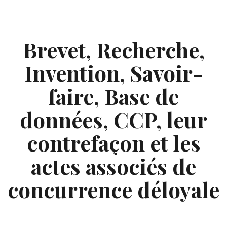
Skip
to
content
Brevet, Recherche,
Invention, Savoir-
faire, Base de
données, CCP, leur
contrefaçon et les
actes associés de
concurrence déloyale