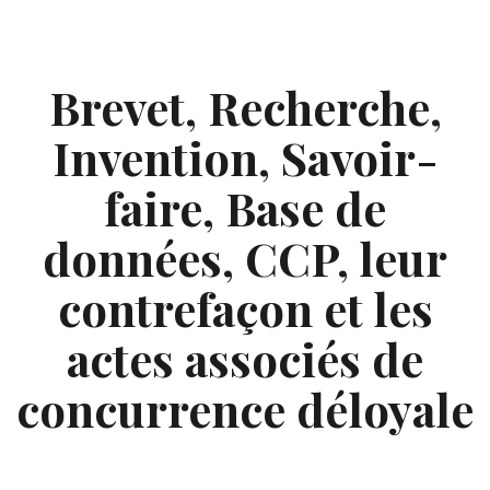
Skip
to
content
Brevet, Recherche,
Invention, Savoir-
faire, Base de
données, CCP, leur
contrefaçon et les
actes associés de
concurrence déloyale