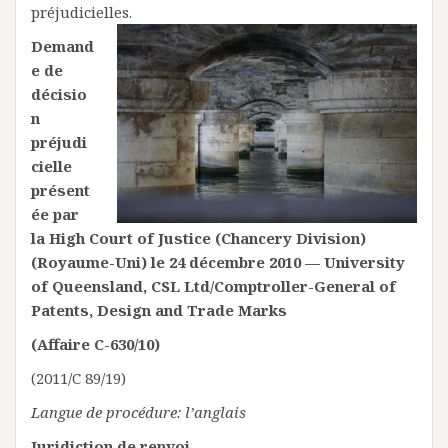
préjudicielles.
Demand
e de
décisio
n
préjudi
cielle
présent
ée par
la High Court of Justice (Chancery Division)
(Royaume-Uni) le 24 décembre 2010 — University
of Queensland, CSL Ltd/Comptroller-General of
Patents, Design and Trade Marks
(Affaire C-630/10)
(2011/C 89/19)
Langue de procédure: l’anglais
Juridiction de renvoi