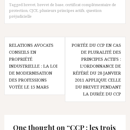
Tagged
brevet
,
brevet de base
,
certificat complémentaire de
protection
,
CJCE
,
plusieurs principes actifs
,
question
préjudicielle
Navigation
RELATIONS AVOCATS
PORTÉE DU CCP EN CAS
de
CONSEILS EN
DE PLURALITÉ DES
l’article
PROPRIÉTÉ
PRINCIPES ACTIFS :
INDUSTRIELLE : LA LOI
L’ORDONNANCE DE
DE MODERNISATION
RÉFÉRÉ DU 28 JANVIER
DES PROFESSIONS
2011 APPLIQUE CELLE
VOTÉE LE 15 MARS
DU BREVET PENDANT
LA DURÉE DU CCP
One thought on “
CCP : les trois