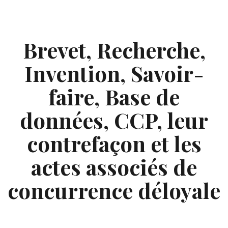
Skip
to
content
Brevet, Recherche,
Invention, Savoir-
faire, Base de
données, CCP, leur
contrefaçon et les
actes associés de
concurrence déloyale