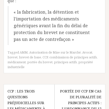
que :
« la fabrication, la détention et
l’importation des médicaments
génériques avant la fin du délai de
protection du brevet ne constituent
pas un acte de contrefaçon »
Tagged
AMM
,
Autorisation de Mise sur le Marché
,
Avocat
,
brevet
,
brevet de base
,
CCP
,
combinaison de principes actifs
,
médicament
,
portée du brevet
,
principes actifs
,
propriété
industrielle
Navigation
CCP : LES TROIS
PORTÉE DU CCP EN CAS
de
QUESTIONS
DE PLURALITÉ DE
l’article
PRÉJUDICIELLES SUR
PRINCIPES ACTIFS :
LES MÉDICAMENTS À
L’ORDONNANCE DU 12