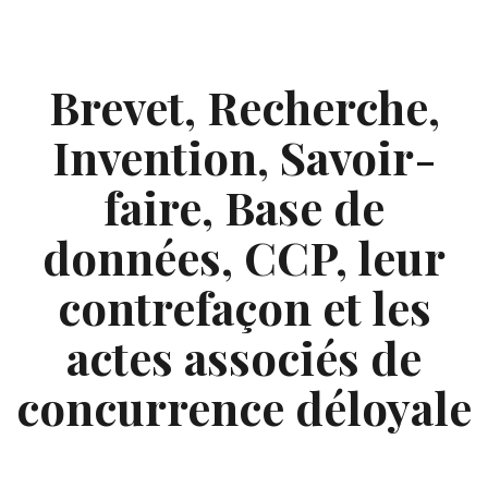
Skip
to
content
Brevet, Recherche,
Invention, Savoir-
faire, Base de
données, CCP, leur
contrefaçon et les
actes associés de
concurrence déloyale